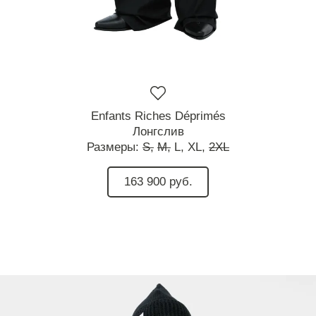
Enfants Riches Déprimés
Лонгслив
Размеры:
S,
M,
L,
XL,
2XL
163 900 руб.