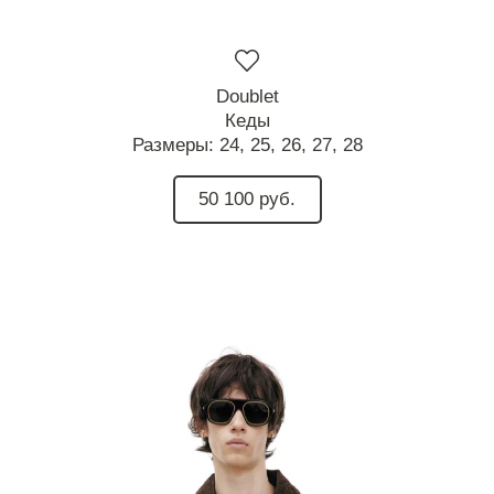
Doublet
Кеды
Размеры:
24,
25,
26,
27,
28
50 100 руб.