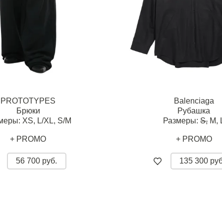
PROTOTYPES
Balenciaga
Брюки
Рубашка
меры:
XS,
L/XL,
S/M
Размеры:
S,
M,
+ PROMO
+ PROMO
56 700 руб.
135 300 руб