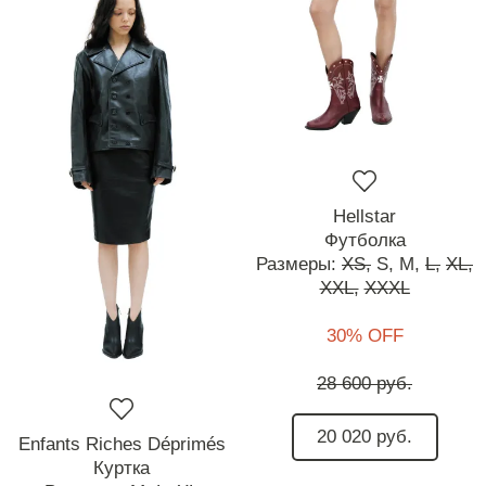
Hellstar
Футболка
Размеры:
XS,
S,
M,
L,
XL,
XXL,
XXXL
30% OFF
28 600 руб.
20 020 руб.
Enfants Riches Déprimés
Куртка