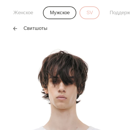
Женское
Мужское
SV
Поддерж
Свитшоты