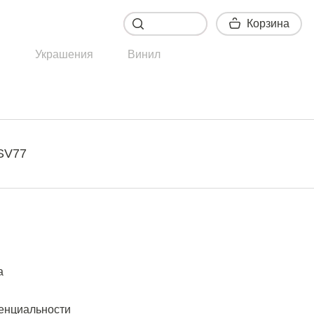
Корзина
Корзина
ы
Украшения
Винил
SV77
а
енциальности