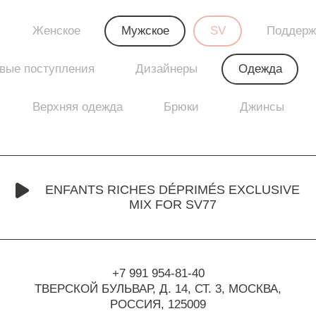
Женское
Мужское
SV
Поддерж
вые поступления
Дизайнеры
Одежда
Верхняя одежда
Брюки
Джинсы
ENFANTS RICHES DÉPRIMÉS EXCLUSIVE
MIX FOR SV77
+7 991 954-81-40
ТВЕРСКОЙ БУЛЬВАР, Д. 14, СТ. 3,
МОСКВА,
РОССИЯ, 125009