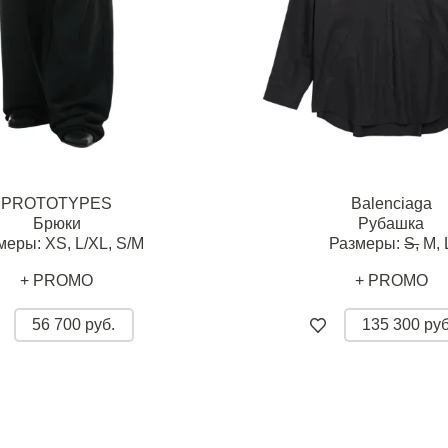
PROTOTYPES
Balenciaga
Брюки
Рубашка
меры:
XS,
L/XL,
S/M
Размеры:
S,
M,
+ PROMO
+ PROMO
56 700 руб.
135 300 руб