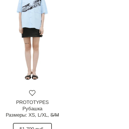
PROTOTYPES
Рубашка
Размеры:
XS,
L/XL,
S/M