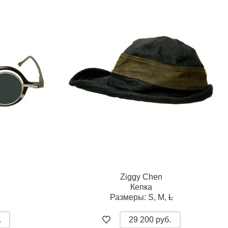
Ziggy Chen
Кепка
Размеры:
S,
M,
L
.
29 200 руб.