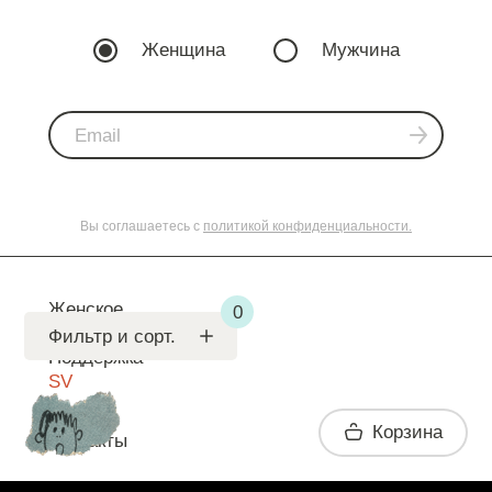
Женщина
Мужчина
Вы соглашаетесь с
политикой конфиденциальности.
Женское
Мужское
Фильтр и сорт.
Поддержка
SV
Корзина
Контакты