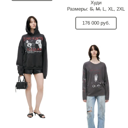
Худи
Размеры:
S,
M,
L,
XL,
2XL
176 000 руб.