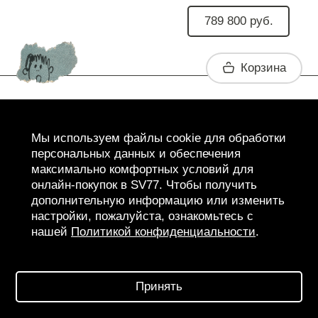
789 800 руб.
Корзина
ENFANTS RICHES DÉPRIMÉS EXCLUSIVE
MIX FOR SV77
Мы используем файлы cookie для обработки
персональных данных и обеспечения
максимально комфортных условий для
онлайн-покупок в SV77. Чтобы получить
+7 991 954-81-40
дополнительную информацию или изменить
ТВЕРСКОЙ БУЛЬВАР, Д. 14, СТ. 3,
МОСКВА,
настройки, пожалуйста, ознакомьтесь с
РОССИЯ, 125009
нашей
Политикой конфиденциальности
.
Принять
ПОДПИШИТЕСЬ НА РАССЫЛКУ И
ПОЛУЧИТЕ СКИДКУ 10% НА ПЕРВЫЙ ЗАКАЗ