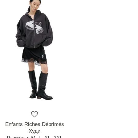
Enfants Riches Déprimés
Худи
Размеры:
M,
L,
XL,
2XL