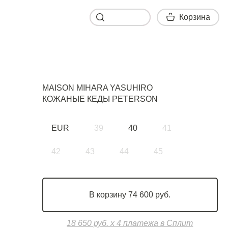
Корзина
Корзина
MAISON MIHARA YASUHIRO
КОЖАНЫЕ КЕДЫ PETERSON
EUR
39
40
41
42
43
44
45
В корзину 74 600 руб.
18 650 руб. х 4 платежа в Сплит