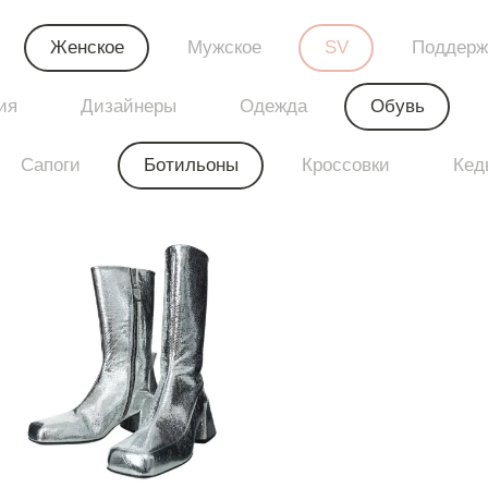
Женское
Мужское
SV
Поддерж
ия
Дизайнеры
Одежда
Обувь
Сапоги
Ботильоны
Кроссовки
Кед