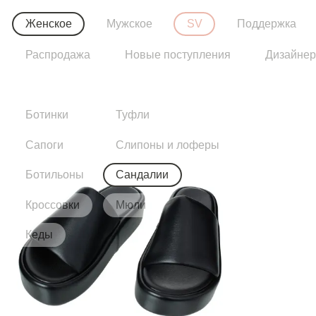
Женское
Мужское
SV
Поддержка
Распродажа
Новые поступления
Дизайне
Ботинки
Туфли
Сапоги
Слипоны и лоферы
Ботильоны
Сандалии
Кроссовки
Мюли
Кеды