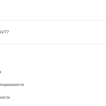
SV77
а
енциальности
ности