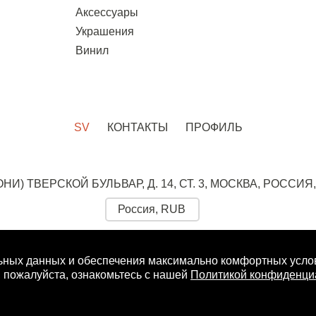
Аксессуары
Украшения
Винил
SV
КОНТАКТЫ
ПРОФИЛЬ
ОНИ)
ТВЕРСКОЙ БУЛЬВАР, Д. 14, СТ. 3,
МОСКВА, РОССИЯ,
ИТЕ СКИДКУ 10% НА ПЕРВЫЙ ЗАКАЗ:
ЖЕНЩИНА
ьных данных и обеспечения максимально комфортных услов
Вы соглашаетесь с
политикой конфиденциальности.
 пожалуйста, ознакомьтесь с нашей
Политикой конфиденци
SV BOUTIQUE