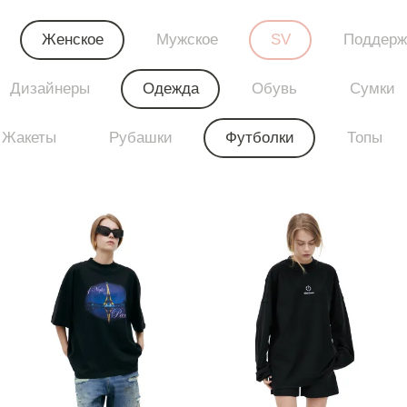
Женское
Мужское
SV
Поддерж
Дизайнеры
Одежда
Обувь
Сумки
Жакеты
Рубашки
Футболки
Топы