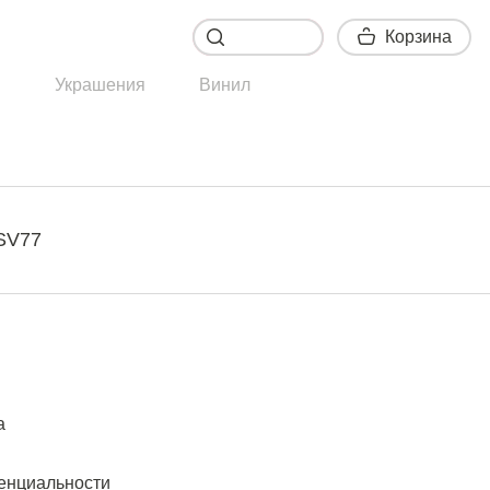
Корзина
Корзина
ы
Украшения
Винил
SV77
а
енциальности