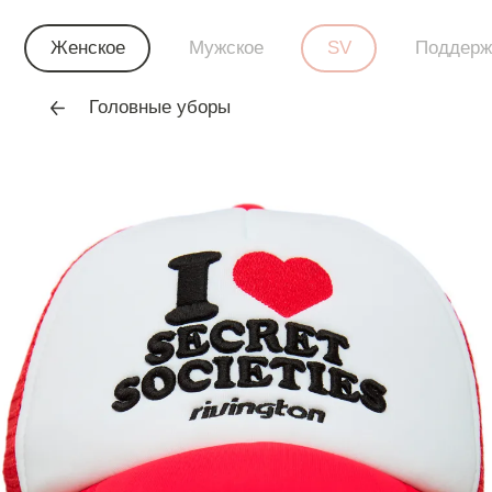
Женское
Мужское
SV
Поддерж
Головные уборы