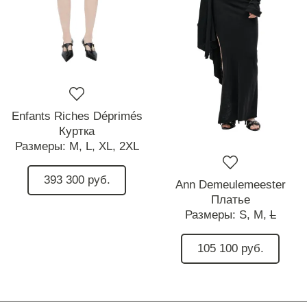
Enfants Riches Déprimés
Куртка
Размеры:
M,
L,
XL,
2XL
393 300 руб.
Ann Demeulemeester
Платье
Размеры:
S,
M,
L
105 100 руб.