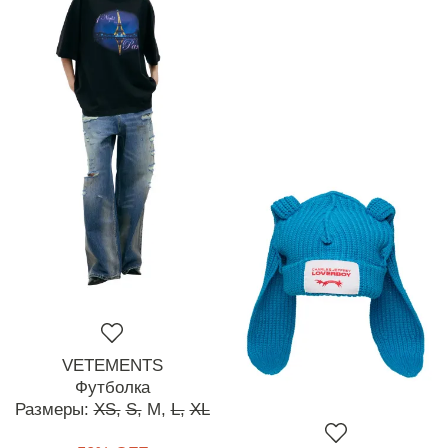
VETEMENTS
Футболка
Размеры:
XS,
S,
M,
L,
XL