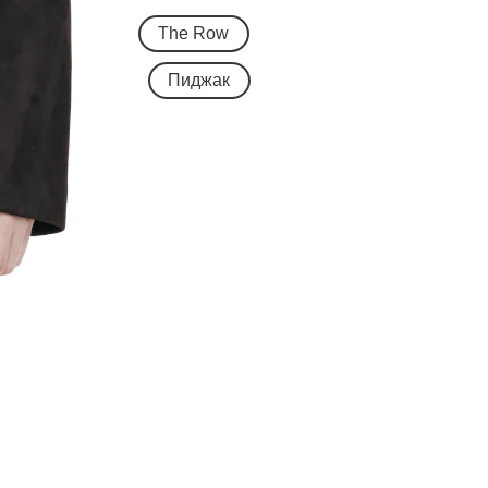
The Row
Пиджак