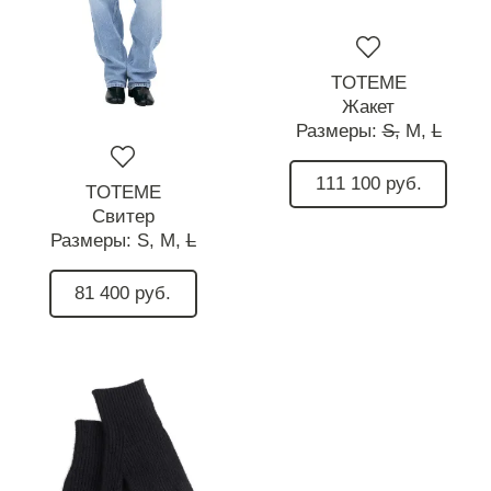
TOTEME
Жакет
Размеры:
S,
M,
L
111 100 руб.
TOTEME
Свитер
Размеры:
S,
M,
L
81 400 руб.