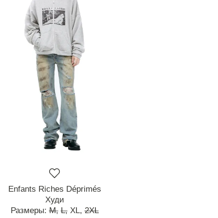
Enfants Riches Déprimés
Худи
Размеры:
M,
L,
XL,
2XL