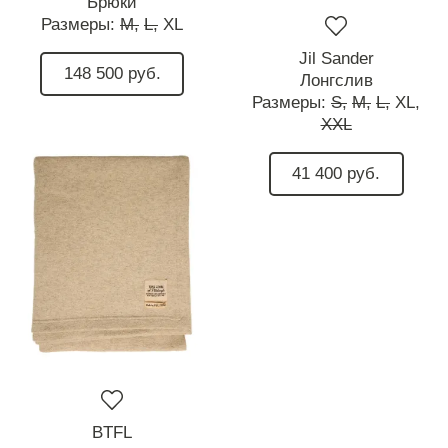
Брюки
Размеры:
M,
L,
XL
Jil Sander
148 500 руб.
Лонгслив
Размеры:
S,
M,
L,
XL,
XXL
41 400 руб.
BTFL