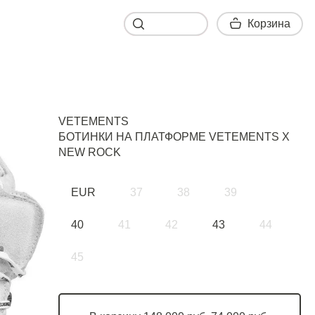
Корзина
Корзина
VETEMENTS
БОТИНКИ НА ПЛАТФОРМЕ VETEMENTS X
NEW ROCK
EUR
37
38
39
40
41
42
43
44
45