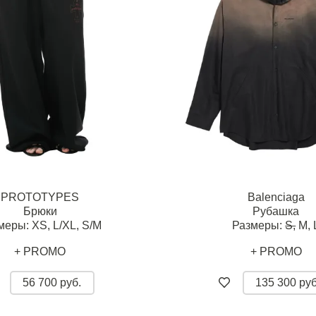
PROTOTYPES
Balenciaga
Брюки
Рубашка
меры:
XS,
L/XL,
S/M
Размеры:
S,
M,
+ PROMO
+ PROMO
56 700 руб.
135 300 руб