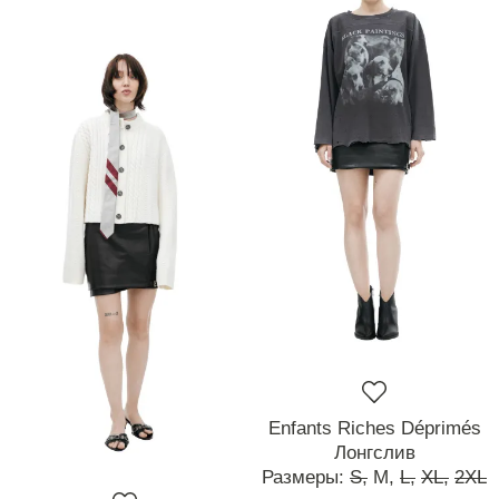
Enfants Riches Déprimés
Лонгслив
Размеры:
S,
M,
L,
XL,
2XL