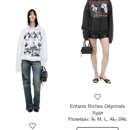
Enfants Riches Déprimés
Худи
Размеры:
S,
M,
L,
XL,
2XL