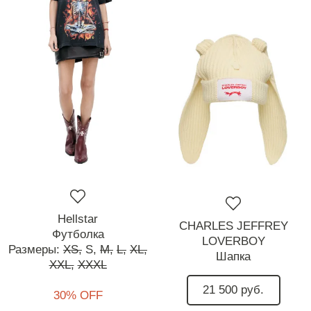
Hellstar
CHARLES JEFFREY
Футболка
LOVERBOY
Размеры:
XS,
S,
M,
L,
XL,
Шапка
XXL,
XXXL
21 500 руб.
30% OFF