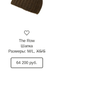
The Row
Шапка
Размеры:
M/L,
XS/S
64 200 руб.