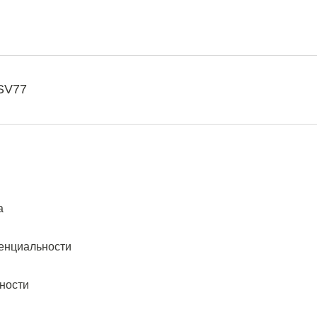
SV77
а
енциальности
ности